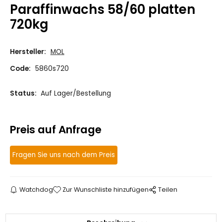
Paraffinwachs 58/60 platten
720kg
Hersteller:
MOL
Code:
5860s720
Status:
Auf Lager/Bestellung
Preis auf Anfrage
Fragen Sie uns nach dem Preis
Watchdog
Zur Wunschliste hinzufügen
Teilen